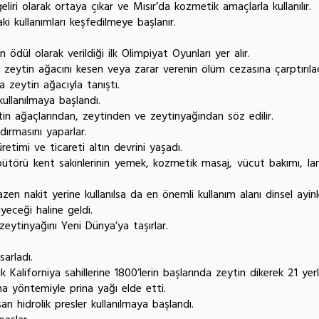
liri olarak ortaya çıkar ve Mısır’da kozmetik amaçlarla kullanılır.
 kullanımları keşfedilmeye başlanır.
eytinyağının ödül olarak verildiği ilk Olimpiyat O
eytin ağacını kesen veya zarar verenin ölüm cezasına çarptırılaca
 zeytin ağacıyla tanıştı.
ullanılmaya başlandı.
n ağaçlarından, zeytinden ve zeytinyağından söz edilir.
dırmasını yaparlar.
timi ve ticareti altın devrini yaşadı.
törü kent sakinlerinin yemek, kozmetik masaj, vücut bakımı, lamb
 nakit yerine kullanılsa da en önemli kullanım alanı dinsel ayinle
yeceği haline geldi.
eytinyağını Yeni Dünya’ya taşırlar.
arladı.
 Kaliforniya sahillerine 1800’lerin başlarında zeytin dikerek 21 yer
a yöntemiyle prina yağı elde etti.
n hidrolik presler kullanılmaya başlandı.