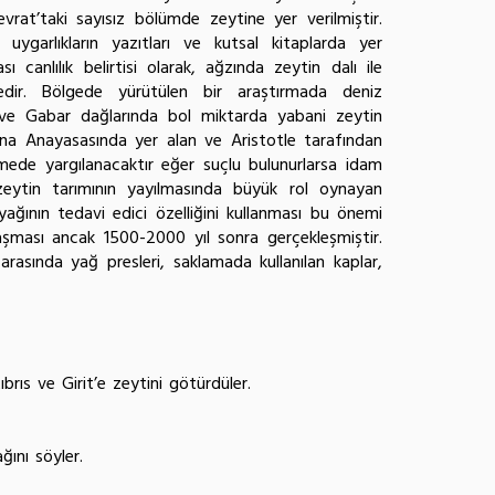
evrat’taki sayısız bölümde zeytine yer verilmiştir.
uygarlıkların yazıtları ve kutsal kitaplarda yer
 canlılık belirtisi olarak, ağzında zeytin dalı ile
tedir. Bölgede yürütülen bir araştırmada deniz
 ve Gabar dağlarında bol miktarda yabani zeytin
ina Anayasasında yer alan ve Aristotle tarafından
mede yargılanacaktır eğer suçlu bulunurlarsa idam
 zeytin tarımının yayılmasında büyük rol oynayan
nyağının tedavi edici özelliğini kullanması bu önemi
laşması ancak 1500-2000 yıl sonra gerçekleşmiştir.
rasında yağ presleri, saklamada kullanılan kaplar,
rıs ve Girit’e zeytini götürdüler.
ını söyler.