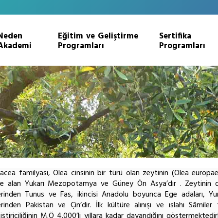
Neden
Eğitim ve Geliştirme
Sertifika
Akademi
Programları
Programları
acea familyası, Olea cinsinin bir türü olan zeytinin (Olea europ
ne alan Yukarı Mezopotamya ve Güney Ön Asya’dır . Zeytinin dün
rinden Tunus ve Fas, ikincisi Anadolu boyunca Ege adaları, Yu
rinden Pakistan ve Çin’dir. İlk kültüre alınışı ve ıslahı Sâmiler
iştiriciliğinin M.Ö 4.000’li yıllara kadar dayandığını göstermektedi