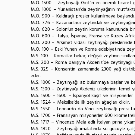
M.Ö. 1500 – Zeytinyağı Girit’in en önemli ticaret ge
M.Ö. 1000 – Yunanistan’da zeytinyağının mutfaktaki
M.Ö. 900 – Kaldıraçlı presler kullanılmaya başlandı.
M.Ö. 776 – Kazananlara zeytindalı ve z
M.Ö. 620 – Solon’un zeytin koruma kanununda bir z
M.Ö. 600 – İtalya, İspanya, Fransa ve Kuzey Afrika
M.Ö. 200 – Arşimet vidası zeytinyağı preslerinde k
M.Ö. 100 – Eski Yunan ve Roma edebiyatında zeyti
M.S. 100 – Romalılar birkaç değişik zeytinin sınıflan
M.S. 200 – Roma barışıyla Akdeniz’de zeytinyağı üre
M.S. 325 – Konsantin zamanında 2300 yağ distribü
eder.
M.S. 1000 – Zeytinyağı az bulunmaya başlar ve bazen
M.S. 1300 – Zeytinyağı Akdeniz ülkelerinin temel yi
M.S. 1500 – 1600 – İspanyol kaşif ve misyonerler z
M.S. 1524 – Meksika’da ilk zeytin ağaçları dikilir.
M.S. 1550 – Leonardo da Vinci zeytinyağı presi tas
M.S. 1700 – Fransisyan misyonerler 600 kilometrelik
M.S. 1717 – Vincenzo Mela adlı İtalyan prina yıkam
M.S. 1820 – Zeytinyağı imalatında su gücüyle çalışa