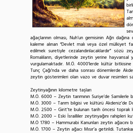
bir
Tar
alm
dö
se
ağaçlarının olması, Nuh’un gemisinin Ağrı dağına
kaleme alınan “Devlet malı veya özel mülkiyet fa
edilmek suretiyle cezalandırılacaklardır” sözü 
Romalıların, diyetlerinde zeytin yerine hayvansal y
vurgulamaktadır. M.Ö. 4000’lerde kültür bitkisine
Tunç Çağı’nda ve daha sonrası dönemlerde Akdeniz’
zeytin gösterimleri olan vazo ve duvar resimleri sayı
Zeytinyağının kilometre taşları
M.Ö. 6000 – Zeytin tarımının Suriye’de Samilerle 
M.Ö. 3000 – Tarım bilgisi ve kültürü Akdeniz’de Do
M.Ö. 2500 – Girit’te bulunan tarih öncesi toprak le
M.Ö. 2000 – Eski İsrailliler zeytinyağını rahipleri k
M.Ö 1780 – Hammurabi Kanunları zeytin ağacını bir 
M.Ö. 1700 – Zeytin ağacı Mısır’a getirildi. Tutank