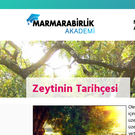
Zeytinin Tarihçesi
Ole
içi
üze
üze
yet