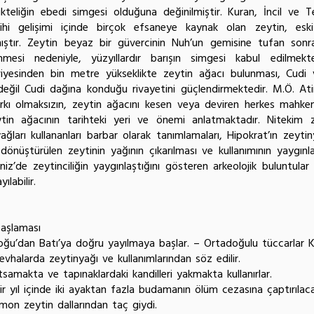
likteliğin ebedi simgesi olduğuna değinilmiştir. Kuran, İncil ve T
ihi gelişimi içinde birçok efsaneye kaynak olan zeytin, eski 
ıştır. Zeytin beyaz bir güvercinin Nuh’un gemisine tufan sonrası
nmesi nedeniyle, yüzyıllardır barışın simgesi kabul edilmek
viyesinden bin metre yükseklikte zeytin ağacı bulunması, Cudi
 değil Cudi dağına konduğu rivayetini güçlendirmektedir. M.Ö. At
rkı olmaksızın, zeytin ağacını kesen veya deviren herkes mahke
zeytin ağacının tarihteki yeri ve önemi anlatmaktadır. Nitekim
ağları kullananları barbar olarak tanımlamaları, Hipokrat’ın zeyti
 dönüştürülen zeytinin yağının çıkarılması ve kullanımının yaygın
de zeytinciliğin yaygınlaştığını gösteren arkeolojik buluntular a
labilir.
başlaması
ğu’dan Batı’ya doğru yayılmaya başlar. – Ortadoğulu tüccarlar Kıb
vhalarda zeytinyağı ve kullanımlarından söz edilir.
utsamakta ve tapınaklardaki kandilleri yakmakta kullanırlar.
yıl içinde iki ayaktan fazla budamanın ölüm cezasına çaptırılacağ
amon zeytin dallarından taç giydi.