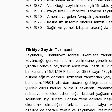
M.S. 1870 – Kaliforniya’da ilk ticari zeytin üretimi 
M.S. 1887 – Van Gogh zeytinliklerle ilgili 16 tablo 
M.S. 1900 – İtalya Kralı I. Umberto İtalya’da zeytin
M.S. 1920 – Amerika’ya gelen Avrupalı göçmenler 
M.S. 1927 – Kesintisiz sistemin öncüsü santrifüj te
M.S. 1980 – Sağlık ve yemek kitapları aracılığıyla
Türkiye Zeytin Tarihçesi
Zeytincilik, Cumhuriyet sonrası ülkemizde tarım
zeytinciliğe gereken önemin verilmesine yönelik di
yılında Bornova Zeytincilik Araştırma Enstitüsü 
bir kanuna (26/01/1939 tarih ve 3573 sayılı “Zeytin
dışında eğitim görmüş uzmanlar tarafından yeni, bak
bu önem, 1950’li yıllardan itibaren gittikçe azalma
yüksek oluşu kârlılığı olumsuz etkilemiş, tamam
rafinasyon ile elde edilen diğer bitkisel yağların
sökülerek, kıyı turizmi uğruna feda edilerek başk
ekonomik olmadığını farkına varan İtalya ve İsp
özellikle de sofralık zeytin ve zeytinyağı üretimin