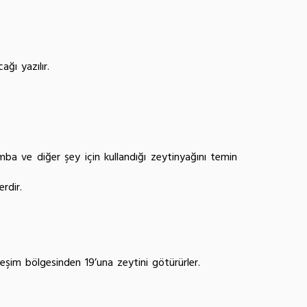
yunları yer alır.
ğı yazılır.
a ve diğer şey için kullandığı zeytinyağını temin
rdir.
leşim bölgesinden 19’una zeytini götürürler.