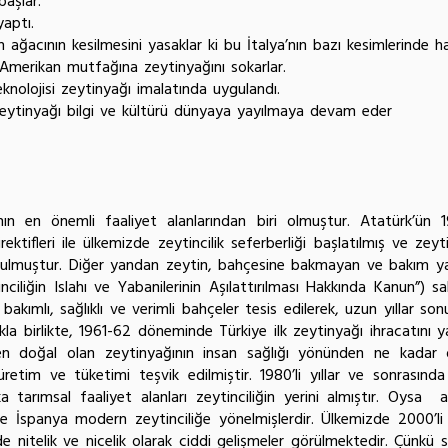
başlar.
yaptı.
 ağacının kesilmesini yasaklar ki bu İtalya’nın bazı kesimlerinde ha
Amerikan mutfağına zeytinyağını sokarlar.
knolojisi zeytinyağı imalatında uygulandı.
 zeytinyağı bilgi ve kültürü dünyaya yayılmaya devam eder
ının en önemli faaliyet alanlarından biri olmuştur. Atatürk’ün 
rektifleri ile ülkemizde zeytincilik seferberliği başlatılmış ve ze
kurulmuştur. Diğer yandan zeytin, bahçesine bakmayan ve bakım ya
ciliğin Islahı ve Yabanilerinin Aşılattırılması Hakkında Kanun”) s
ımlı, sağlıklı ve verimli bahçeler tesis edilerek, uzun yıllar sonun
kla birlikte, 1961-62 döneminde Türkiye ilk zeytinyağı ihracatını ya
en doğal olan zeytinyağının insan sağlığı yönünden ne kadar de
 üretim ve tüketimi teşvik edilmiştir. 1980’li yıllar ve sonrasın
a tarımsal faaliyet alanları zeytinciliğin yerini almıştır. Oysa 
anya modern zeytinciliğe yönelmişlerdir. Ülkemizde 2000’li yıll
de nitelik ve nicelik olarak ciddi gelişmeler görülmektedir. Çünkü s