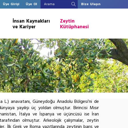
Üye Girişi
Üye Ol
Bize Ulaşın
İnsan Kaynakları
Zeytin
ve Kariyer
Kütüphanesi
aea L.) anavatanı, Güneydoğu Anadolu Bölgesi’ni de
yaya yayılışı üç yoldan olmuştur. Birincisi Mısır
nanistan, İtalya ve İspanya ve üçüncüsü ise İran
 tarafından olmuştur. Arkeolojik çalışmalar, zeytin
rler. İlk Grek ve Roma yazıtlarında zeytinin barış ve